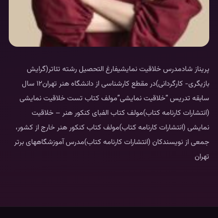
پریناز شادمدرس خلاقیت نمایشیفارغ التحصيل رشته تئاتر(گرايش
بازیگری- كارگردانى)در مقطع كارشناسى از دانشگاه هنر تهران۱۲ سال
سابقه تدريس “خلاقيت نمايشى”مولف كتاب تست خلاقيت نمايشى
(انتشارات كارنامه كتاب)مولف كتاب الفباى كنكور هنر – خلاقيت
نمايشى (انتشارات كارنامه كتاب)مولف كتاب كنكور هنر خارج از كشور،
جمعى از نويسندكان (انتشارات كارنامه كتاب)مدرس آموزشگاههای برتر
تهران