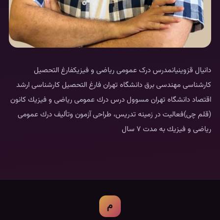
دانیال قزوینیانمدرس درک عمومی ریاضی و فیزیکفارغ التحصيل
كارشناسى مهندسى برق دانشگاه تهران فارغ التحصيل كارشناسى ارشد
اقتصاد دانشگاه تهران مسوول درس درك عمومى رياضى و فيزيك كانون
(قلم چی)فعاليت در زمينه تدريس، طراحى آزمون وتأليف درك عمومى
رياضى و فيزيك به مدت ۷ سال
م