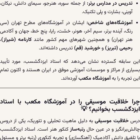
تدریس در مدارس برتر:
از جمله سوره، هنرجو، سیمای دانش، نیکان،
آوینی، بشارت و پلی تکنیک.
آموزشگاه‌های شاخص:
ایشان در آموزشگاه‌های مطرح تهران (سی
رنگ، آینده برتر، سیم آخر، هونر، خشت، رایا، پنج خط، جهان و آکادمی
هنر تهران) و همچنین شهرهای مهم کشور مانند
کارنامه (شیراز)
،
رحیمی (تبریز)
و
خورشید (قم)
تدریس داشته‌اند.
این سابقه گسترده نشان می‌دهد که استاد ایزدگشسب، مورد تأیید
بسیاری از مراکز و موسسات آموزشی موفق در ایران هستند و اکنون تمام
این تجربه را به
آموزشگاه مکعب
آورده‌اند.
چرا خلاقیت موسیقی را در آموزشگاه مکعب با استاد
ایزدگشسب بخوانیم؟
💡
رس
خلاقیت موسیقی
به دلیل ماهیت تحلیلی و تئوریک، یکی از دروس
چالش‌برانگیز و در عین حال
رتبه‌ساز
کنکور هنر است. استاد ایزدگشسب
با تلفیق دانش آکادمیک (آهنگسازی) و تجربه کنکوری (رتبه برتر و مسئول