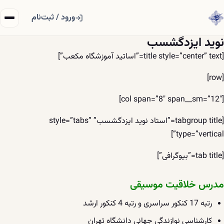
فتن به محتوا
ورود / ثبت‌نام
نوید ایزدگشسب
[title style=”center” text=”اساتید آموزشگاه مکعب”]
[row]
[col span=”8″ span__sm=”12″]
[tabgroup title=”استاد نوید ایزدگشسب” style=”tabs”
type=”vertical”]
[tab title=”بیوگرافی”]
مدرس خلاقیت موسیقی
رتبه 17 کنکور سراسری و رتبه 4 کنکور ارشد
کارشناسی نوازندگی جهانیِ دانشگاه تهران