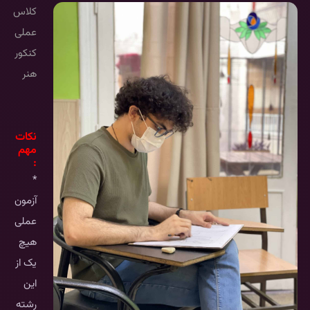
کلاس
عملی
کنکور
هنر
نکات
مهم
:
*
آزمون
عملی
هیچ
یک از
این
رشته