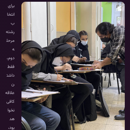
برای
انتخا
ب
رشته
مرحل
ه
دوم،
فقط
داشت
ن
علاقه
کافی
نخوا
هد
بود،