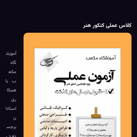
کلاس عملی کنکور هنر
آموزش
گاه
مکع
ب با
همکا
ری
استادا
ن
برجس
ته در